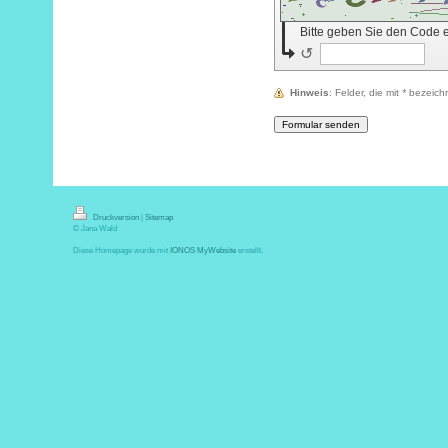
Bitte geben Sie den Code 
↺
Hinweis
: Felder, die mit
*
bezeichne
Druckversion
|
Sitemap
© Jana Wald
Diese Homepage wurde mit
IONOS MyWebsite
erstellt.