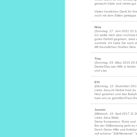
gemacht hätte und nimmt gut 
Vielen herzlichen Dank für Ihr
noch mit dem Stillen geklappt 
Nina
(
Sonntag, 27. Juni 2021 22:1
Ich wollte mich aber nochmal
gutes Gefühl gegeben, dass wir 
zunimmt. Ich hätte Sie nach d
Mit freundlichen Grüßen Nina
Tina
(
Sonntag, 03. März 2019 20:
Danke!Das war Hilfe in letzte
und Lisa
EVI
(
Dienstag, 12. Dezember 201
Liebe Jana,im Herbst hast du
Herz gesehen und das Babyhe
hast uns so geholfen!Paul,Gr
Jasmin
(
Mittwoch, 19. April 2017 11:3
Liebe Jana Wald,
Deine Kompetenz, Ruhe und E
Bei der Stillberatung geht es 
Durch Deine Hilfe und Anleit
voll schöner "Still-Momente".