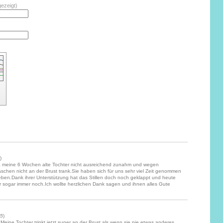
gezeigt)
)
da meine 6 Wochen alte Tochter nicht ausreichend zunahm und wegen
aschen nicht an der Brust trank.Sie haben sich für uns sehr viel Zeit genommen
geben.Dank ihrer Unterstützung hat das Stillen doch noch geklappt und heute
wir sogar immer noch.Ich wollte herzlichen Dank sagen und ihnen alles Gute
25
)
Meine Tochter trinkt jetzt super an der Brust als wenn sie nie etwas anderes