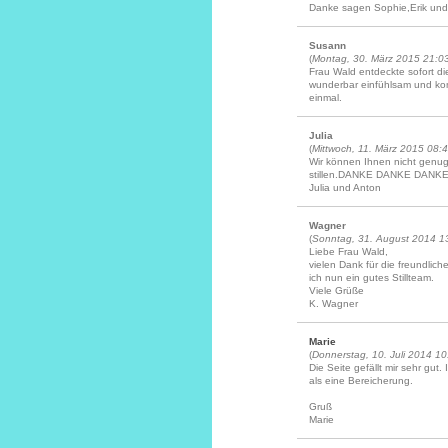
Danke sagen Sophie,Erik und
Susann
(
Montag, 30. März 2015 21:0
Frau Wald entdeckte sofort di
wunderbar einfühlsam und kom
einmal.
Julia
(
Mittwoch, 11. März 2015 08:
Wir können Ihnen nicht genu
stillen.DANKE DANKE DANKE 
Julia und Anton
Wagner
(
Sonntag, 31. August 2014 1
Liebe Frau Wald,
vielen Dank für die freundlic
ich nun ein gutes Stillteam.
Viele Grüße
K. Wagner
Marie
(
Donnerstag, 10. Juli 2014 10
Die Seite gefällt mir sehr gut
als eine Bereicherung.
Gruß
Marie