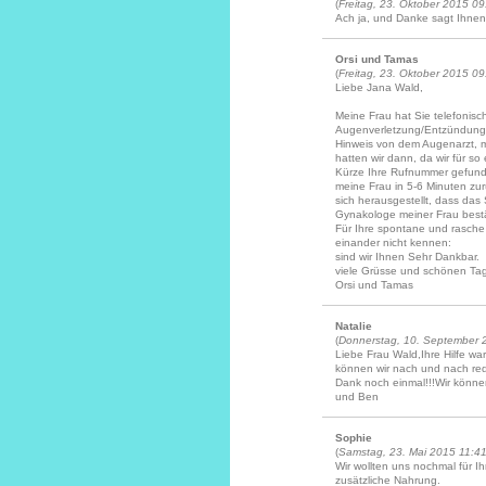
(
Freitag, 23. Oktober 2015 09
Ach ja, und Danke sagt Ihnen
Orsi und Tamas
(
Freitag, 23. Oktober 2015 09
Liebe Jana Wald,
Meine Frau hat Sie telefonisch
Augenverletzung/Entzündung 
Hinweis von dem Augenarzt, mi
hatten wir dann, da wir für s
Kürze Ihre Rufnummer gefunde
meine Frau in 5-6 Minuten zu
sich herausgestellt, dass das 
Gynakologe meiner Frau bestä
Für Ihre spontane und rasche 
einander nicht kennen:
sind wir Ihnen Sehr Dankbar.
viele Grüsse und schönen Ta
Orsi und Tamas
Natalie
(
Donnerstag, 10. September 
Liebe Frau Wald,Ihre Hilfe war
können wir nach und nach red
Dank noch einmal!!!Wir könne
und Ben
Sophie
(
Samstag, 23. Mai 2015 11:4
Wir wollten uns nochmal für Ih
zusätzliche Nahrung.