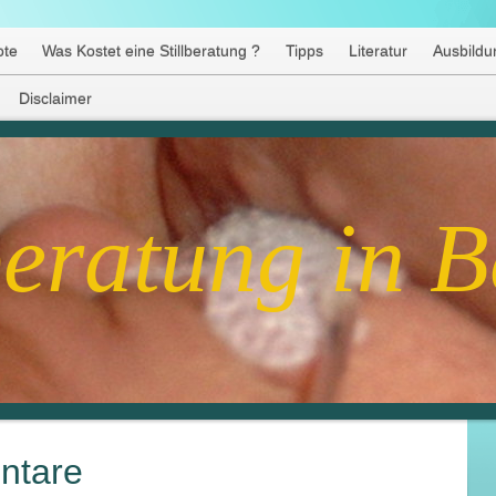
ote
Was Kostet eine Stillberatung ?
Tipps
Literatur
Ausbildun
Disclaimer
beratung in B
ntare