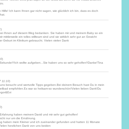
zu.
e Hilfe! Ich kann Ihnen gar nicht sagen, wie glücklich ich bin, dass es doch
hat.
1
)
 bei Ihnen auf diesem Weg bedanken. Sie haben mir und meinem Baby so ein
mittlerweile ein tolles stillteam sind und sie wirklich sehr gut an Gewicht
er Geburt im Klinikum gebraucht. Vielen vielen Dank
30
)
r Sekunde!!!Ich wollte aufgeben...Sie haben uns so sehr geholfen!!Danke!Tina
7 11:10
)
 uns besucht und wertvolle Tipps gegeben.Bei deinem Besuch hast Du in mein
ilbad empfohlen.Es war so heilsam-so wunderschön!Vielen lieben Dank!Du
egor&Evi
0
)
rfahrung haben meinem David und mir sehr gut geholfen!
nicht nur um die Ernährung.
ung haben mein Kleiner und ich zueinander gefunden und hatten 11 Monate
 Vielen herzlichen Dank von uns beiden