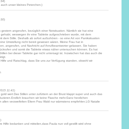
:34
)
 auch unser kleines Peterchen;)
:30
)
 gestern angerufen, bezüglich einer Notsituation. Nämlich sie hat eine
gehabt, weswegen ihr eine Tablette aufgeschrieben wurde, mit dem
t dem Stille. Deshalb ab sofort aufzuhören - so eine Art von Paniksituation
o eine Umstellung nicht bereit gewesen wären. Meine Frau hat in
n, angerufen, und Navhricht auf Anrufbeantworter gelassen. Sie haben
rückrufen und somit die Tablette etwas näher untersuchen können. Es hat
Stillen bei dieser Tablette gar nicht untersagt ist. Inzwischen hat das auch die
tigt.
Hilfe und Ratschlag, dass Sie uns zur Verfügung standen, obwohl wir
g,
2015 11:41
)
 gold wert.Das Stillen unter zufüttern an der Brust klappt super und auch das
uzieren.Endlich brauchen wir keine Flasche mehr.Ganz herzlichen
n allen verzweifelten Eltern Frau Wald nur wärmstens empfehlen.LG Natalie
1
)
re Hilfe bedanken und mitteilen,dass Paula nun voll gestillt wird ohne