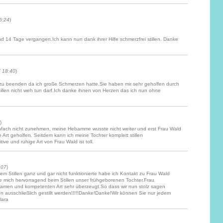
6:24
)
d 14 Tage vergangen.Ich kann nun dank ihrer Hilfe schmerzfrei stillen. Danke
7 18:40
)
en zu beenden da ich große Schmerzen hatte.Sie haben mir sehr geholfen durch
tillen nicht weh tun darf.Ich danke ihnen von Herzen das ich nun ohne
)
einfach nicht zunehmen, meine Hebamme wusste nicht weiter und erst Frau Wald
 Art geholfen. Seitdem kann ich meine Tochter komplett stillen
tive und ruhige Art von Frau Wald ist toll.
:07
)
dem Stillen ganz und gar nicht funktionierte habe ich Kontakt zu Frau Wald
 mich hervorragend beim Stillen unser frühgeborenen Tochter.Frau
hlsamen und kompetenten Art sehr überzeugt.So dass wir nun stolz sagen
ausschließlich gestillt werden!!!!!Danke!Danke!Wir können Sie nur jedem
lara