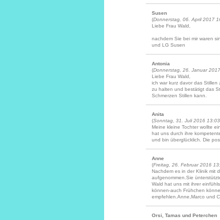
Susen
(
Donnerstag, 06. April 2017 1
Liebe Frau Wald,
nachdem Sie bei mir waren sin
und LG Susen
Antonia
(
Donnerstag, 26. Januar 201
Liebe Frau Wald,
ich war kurz davor das Still
zu halten und bestätigt das S
Schmerzen Stillen kann.
Anita
(
Sonntag, 31. Juli 2016 13:03
Meine kleine Tochter wollte 
hat uns durch ihre kompetente
und bin überglücklich. Die posi
Anne
(
Freitag, 26. Februar 2016 13
Nachdem es in der Klinik mit 
aufgenommen.Sie ünterstützte
Wald hat uns mit ihrer einfü
können-auch Frühchen können 
empfehlen.Anne,Marco und C
Orsi, Tamas und Peterchen