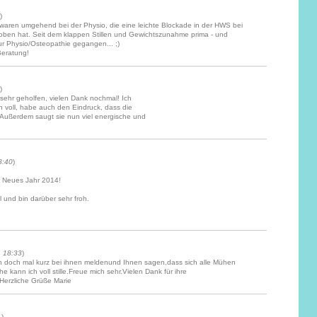
)
waren umgehend bei der Physio, die eine leichte Blockade in der HWS bei
ehoben hat. Seit dem klappen Stillen und Gewichtszunahme prima - und
ur Physio/Osteopathie gegangen... ;)
Beratung!
)
 sehr geholfen, vielen Dank nochmal! Ich
rn voll, habe auch den Eindruck, dass die
Außerdem saugt sie nun viel energische und
8:40
)
 Neues Jahr 2014!
ll und bin darüber sehr froh.
4 18:33
)
ich doch mal kurz bei ihnen meldenund Ihnen sagen,dass sich alle Mühen
 kann ich voll stille.Freue mich sehr.Vielen Dank für ihre
!Herzliche Grüße Marie
1
)