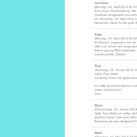
Christina
(
Montag, 14. April 2014 00:31
Eine kurze Rückmeldung: Wir 
Charlotte festgestellt und b
ich wünschte, ich wäre eher z
Herzlichen Dank für die gute 
Antje
(
Montag, 14. April 2014 00:22
Ihr Besuch vorgestern hat mir
stille nun schon seit vorgeste
Kleine genug Milch bekommt. 
ausdauernder. Danke!
Tina
(
Samstag, 18. Januar 2014 1
Liebe Frau Wald,
Zunächst Ihnen ein gesundes
Ich stille seit Ihrem Besuch vo
Vielen Dank Ihnen!
Tina
Marie
(
Donnerstag, 02. Januar 201
Hallo Frau Wald,ich wollte m
gelohnt haben.Seit einer Woche
Beratung,sie war erfolgreich!!
Wald
(
Dienstag, 07. Mai 2013 22:4