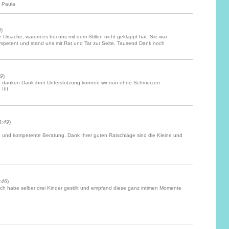
 Paula
3
)
e Ursache, warum es bei uns mit dem Stillen nicht geklappt hat. Sie war
petent und stand uns mit Rat und Tat zur Seite. Tausend Dank noch
49
)
g danken.Dank ihrer Unterstützung können wir nun ohne Schmerzen
!!!!
3:49
)
he und kompetente Beratung. Dank Ihrer guten Ratschläge sind die Kleine und
:46
)
. Ich habe selber drei Kinder gestillt und empfand diese ganz intimen Momente