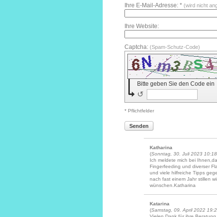
Ihre E-Mail-Adresse: *
(wird nicht an
Ihre Website:
Captcha:
(Spam-Schutz-Code)
Bitte geben Sie den Code ein
↺
* Pflichtfelder
Senden
Katharina
(
Sonntag, 30. Juli 2023 10:18
Ich meldete mich bei Ihnen,
Fingerfeeding und diverser Fl
und viele hilfreiche Tipps ge
nach fast einem Jahr stillen 
wünschen.Katharina
Katarina
(
Samstag, 09. April 2022 19:
Vielen Dank für ihre Beratung.